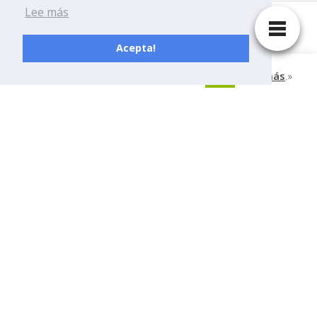
Lee más
DELASUERTE
Acepta!
Esta página tiene cookies, ¿Aceptas?
Leer más
.»
OK
Contacto
¿Quienes somos?
Aviso Legal
Política de Cookies
Política de Privacidad